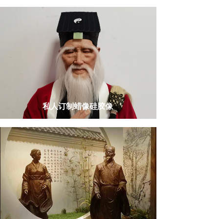
私人订制
蜡像硅胶像