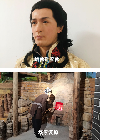
蜡像硅胶像
场景复原